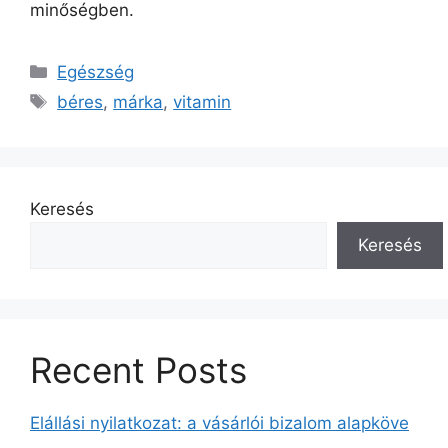
minőségben.
Kategória
Egészség
Címkék
béres
,
márka
,
vitamin
Keresés
Keresés
Recent Posts
Elállási nyilatkozat: a vásárlói bizalom alapköve