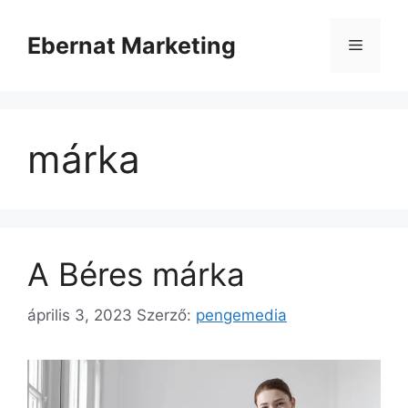
Kilépés
a
Ebernat Marketing
Menü
tartalomba
márka
A Béres márka
április 3, 2023
Szerző:
pengemedia