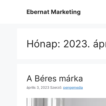
Kilépés
a
Ebernat Marketing
tartalomba
Hónap:
2023. ápr
A Béres márka
április 3, 2023
Szerző:
pengemedia